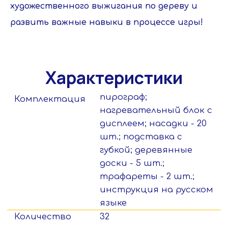
Материал ручки
резина
художественного выжигания по дереву и
Материал
металл
развить важные навыки в процессе игры!
нагревательного
элемента
Возрастные
6+ лет
ограничения