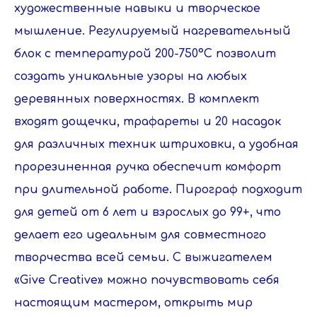
художественные навыки и творческое
губкой; деревянные
доски - 5 шт.;
мышление. Регулируемый нагревательный
трафареты - 2 шт.;
блок с температурой 200-750°C позволит
инструкция на русском
языке
создать уникальные узоры на любых
Количество
32
предметов
деревянных поверхностях. В комплект
Габариты
34×11×23 см
упаковки
входят дощечки, трафареты и 20 насадок
1,5 кг
Вес с упаковкой
для различных техник штриховки, а удобная
Подставка под
есть
ручку с губкой
прорезиненная ручка обеспечит комфорт
от сети
Питание
при длительной работе. Пирограф подходит
Длина сетевого
1 м
для детей от 6 лет и взрослых до 99+, что
шнура
220 В
Напряжение
делает его идеальным для совместного
25 Вт
творчества всей семьи. С выжигателем
Мощность
устройства
«Give Creative» можно почувствовать себя
Температура
от 200°С до 750°С
настоящим мастером, открыть мир
нагрева