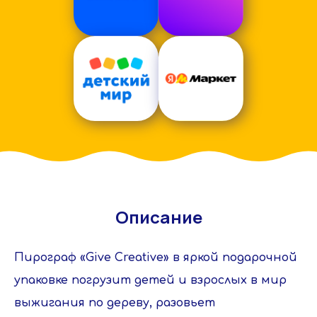
Описание
Характеристики
Пирограф «Give Creative» в яркой подарочной
пирограф;
упаковке погрузит детей и взрослых в мир
Комплектация
нагревательный блок с
выжигания по дереву, разовьет
дисплеем; насадки - 20
шт.; подставка с