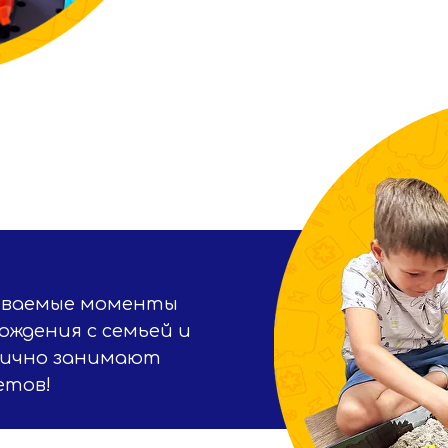
ываемые моменты
ждения с семьей и
лично занимают
етов!